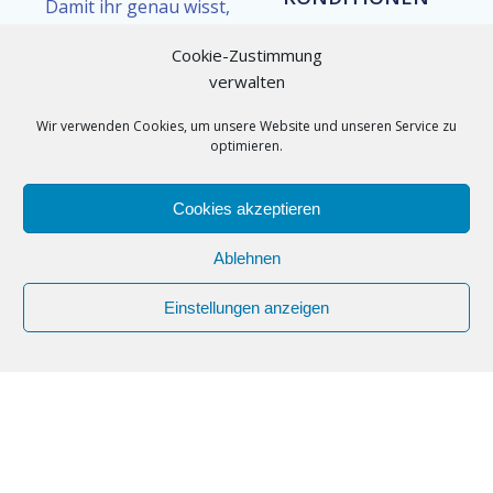
Damit ihr genau wisst,
was euch erwartet, haben
Unsere
Privatstunden
Cookie-Zustimmung
wir unseren Ablauf klar
kosten 80€
(60 Minuten)
verwalten
und transparent gestaltet:
– für zwei Personen, mit
individueller Betreuung
Wir verwenden Cookies, um unsere Website und unseren Service zu
Erstgespräch:
Wir
durch Vanessa oder Aleks.
optimieren.
klären, was ihr lernen
möchtet und wann es
Je nach Wunsch bieten wir
Cookies akzeptieren
passt.
auch
90- oder 120-
Planung:
Wir stimmen
Minuten-Einheiten
. Die
Ablehnen
Termine und Inhalte
Raumkosten sind je nach
auf euch ab.
Standort ggf. separat.
Einstellungen anzeigen
Training:
Ihr tanzt, wir
Wir empfehlen,
4–6
begleiten mit klaren
Einheiten
zu planen,
Tipps und Feedback.
damit ihr spürbar
Anpassung:
Wir
Fortschritte erlebt und
schauen gemeinsam,
euer Tanzen sich wirklich
was funktioniert und
verändert.
wo wir weiterarbeiten.