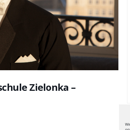
schule Zielonka –
Wi
op