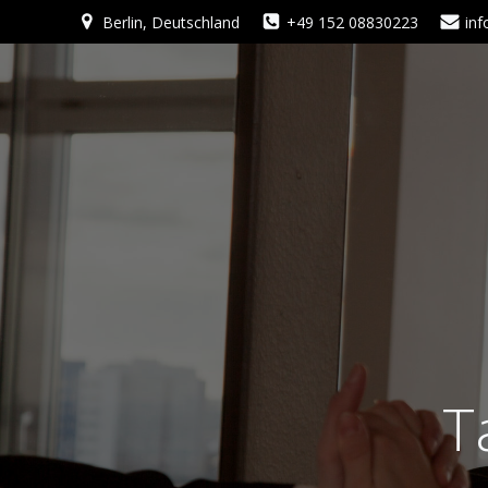
Zum
Berlin, Deutschland
+49 152 08830223
in
Inhalt
springen
T