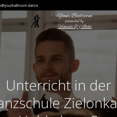
fo@yourballroom.dance
Your Ballroom
presented by
Vanessa & Aleks
Unterricht in der
anzschule Zielonka