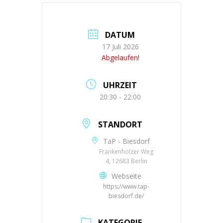
DATUM
17 Juli 2026
Abgelaufen!
UHRZEIT
20:30 - 22:00
STANDORT
TaP - Biesdorf
Frankenholzer Weg
4, 12683 Berlin
Webseite
https://www.tap-
biesdorf.de/
KATEGORIE