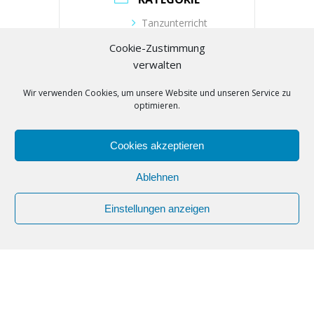
Tanzunterricht
Cookie-Zustimmung
VERANSTALTER
verwalten
Wir verwenden Cookies, um unsere Website und unseren Service zu
Tanzschule Zielonka
optimieren.
Telefon
(030) 53019104
Cookies akzeptieren
E-Mail
buero@tanzschule-
Ablehnen
zielonka.de
Einstellungen anzeigen
Webseite
https://www.tanzschule-
zielonka.de/