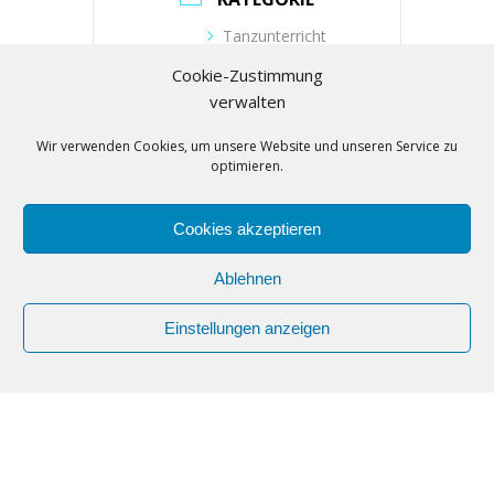
Tanzunterricht
Cookie-Zustimmung
VERANSTALTER
verwalten
Wir verwenden Cookies, um unsere Website und unseren Service zu
Tanzschule Zielonka
optimieren.
Telefon
(030) 53019104
Cookies akzeptieren
E-Mail
buero@tanzschule-
Ablehnen
zielonka.de
Einstellungen anzeigen
Webseite
https://www.tanzschule-
zielonka.de/