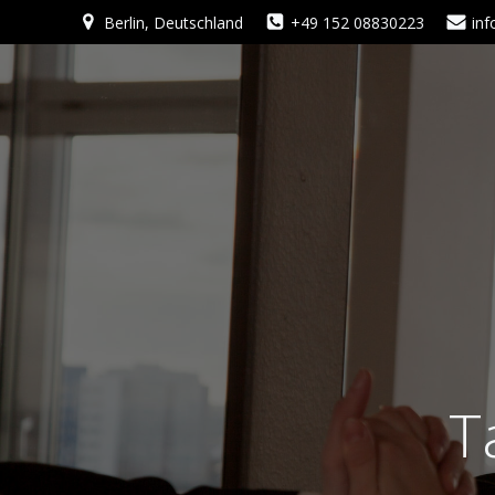
Zum
Berlin, Deutschland
+49 152 08830223
in
Inhalt
springen
T