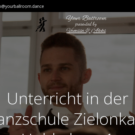
fo@yourballroom.dance
Your Ballroom
presented by
Vanessa & Aleks
Unterricht in der
anzschule Zielonka