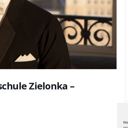
schule Zielonka –
Wi
op