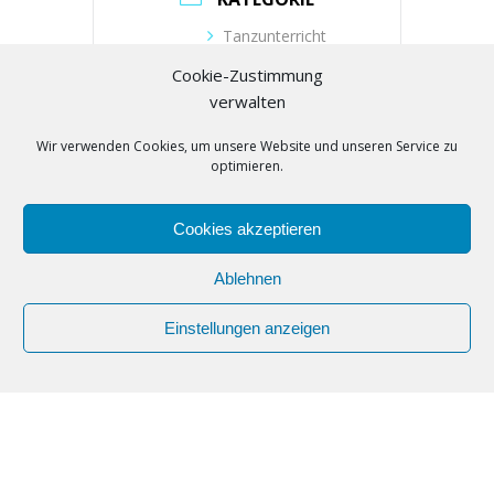
Tanzunterricht
Cookie-Zustimmung
VERANSTALTER
verwalten
Wir verwenden Cookies, um unsere Website und unseren Service zu
Tanzschule Zielonka
optimieren.
Telefon
(030) 53019104
Cookies akzeptieren
E-Mail
buero@tanzschule-
Ablehnen
zielonka.de
Einstellungen anzeigen
Webseite
https://www.tanzschule-
zielonka.de/