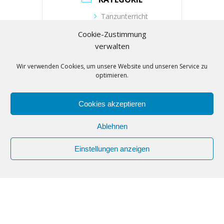
Tanzunterricht
Cookie-Zustimmung
VERANSTALTER
verwalten
Wir verwenden Cookies, um unsere Website und unseren Service zu
Tanzschule Zielonka
optimieren.
Telefon
(030) 53019104
Cookies akzeptieren
E-Mail
buero@tanzschule-
Ablehnen
zielonka.de
Einstellungen anzeigen
Webseite
https://www.tanzschule-
zielonka.de/