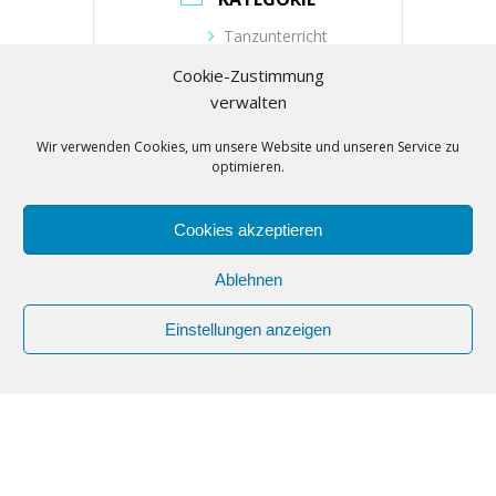
Tanzunterricht
Cookie-Zustimmung
VERANSTALTER
verwalten
Wir verwenden Cookies, um unsere Website und unseren Service zu
Tanzschule Zielonka
optimieren.
Telefon
(030) 53019104
Cookies akzeptieren
E-Mail
buero@tanzschule-
Ablehnen
zielonka.de
Einstellungen anzeigen
Webseite
https://www.tanzschule-
zielonka.de/