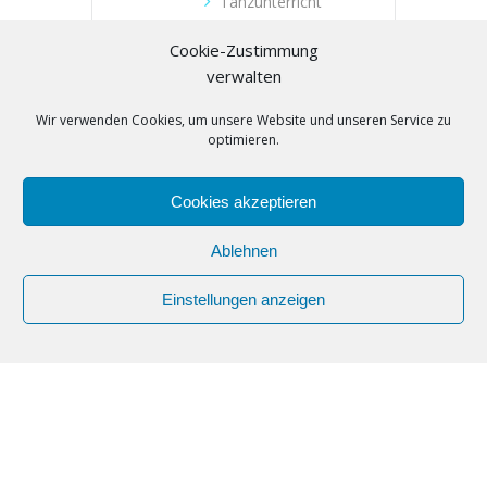
Tanzunterricht
Cookie-Zustimmung
VERANSTALTER
verwalten
Wir verwenden Cookies, um unsere Website und unseren Service zu
Tanzschule Zielonka
optimieren.
Telefon
(030) 53019104
Cookies akzeptieren
E-Mail
buero@tanzschule-
Ablehnen
zielonka.de
Webseite
Einstellungen anzeigen
https://www.tanzschule-
zielonka.de/