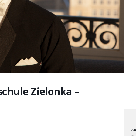
schule Zielonka –
Wi
op