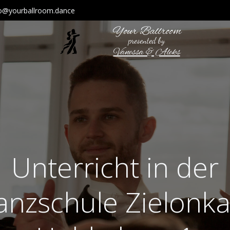
fo@yourballroom.dance
Your Ballroom
presented by
Vanessa & Aleks
Unterricht in der
anzschule Zielonka