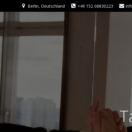
Zum
Berlin, Deutschland
+49 152 08830223
in
Inhalt
springen
T