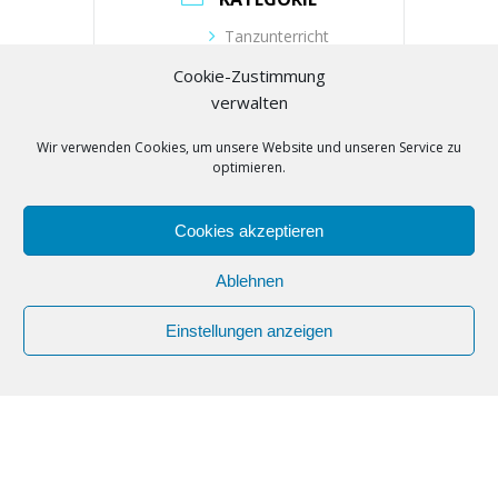
Tanzunterricht
Cookie-Zustimmung
VERANSTALTER
verwalten
Wir verwenden Cookies, um unsere Website und unseren Service zu
Tanzschule Zielonka
optimieren.
Telefon
(030) 53019104
Cookies akzeptieren
E-Mail
buero@tanzschule-
Ablehnen
zielonka.de
Einstellungen anzeigen
Webseite
https://www.tanzschule-
zielonka.de/