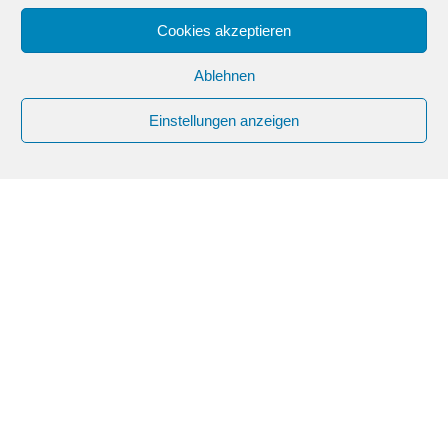
53214477
Cookies akzeptieren
E-Mail
tanzpark-
Ablehnen
constanze@gmx.de
Einstellungen anzeigen
Webseite
https://www.tanzpark-
constanze-berlin.de/
FACEBOOK