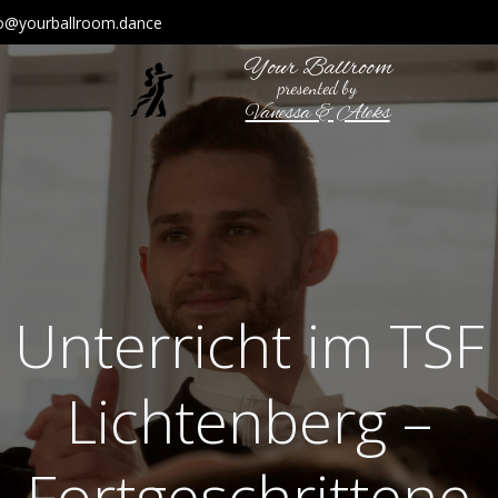
fo@yourballroom.dance
Your Ballroom
presented by
Vanessa & Aleks
Unterricht im TSF
Lichtenberg –
Fortgeschrittene