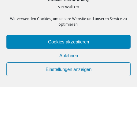
verwalten
Tanzpark Constanze
Telefon
Wir verwenden Cookies, um unsere Website und unseren Service zu
+49 (0)30
optimieren.
53214477
E-Mail
Cookies akzeptieren
tanzpark-
constanze@gmx.de
Ablehnen
Webseite
https://www.tanzpark-
Einstellungen anzeigen
constanze-berlin.de/