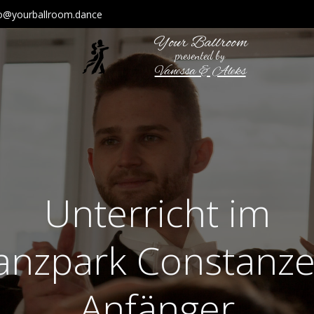
fo@yourballroom.dance
Your Ballroom
presented by
Vanessa & Aleks
Unterricht im
anzpark Constanze
Anfänger