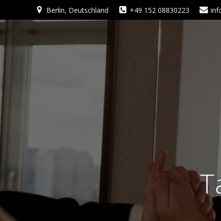
Zum
Berlin, Deutschland
+49 152 08830223
in
Inhalt
springen
T