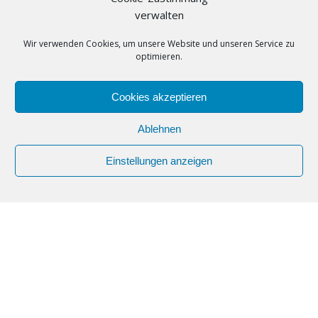
verwalten
Tanzpark Constanze
Telefon
Wir verwenden Cookies, um unsere Website und unseren Service zu
+49 (0)30
optimieren.
53214477
E-Mail
Cookies akzeptieren
tanzpark-
constanze@gmx.de
Ablehnen
Webseite
https://www.tanzpark-
Einstellungen anzeigen
constanze-berlin.de/