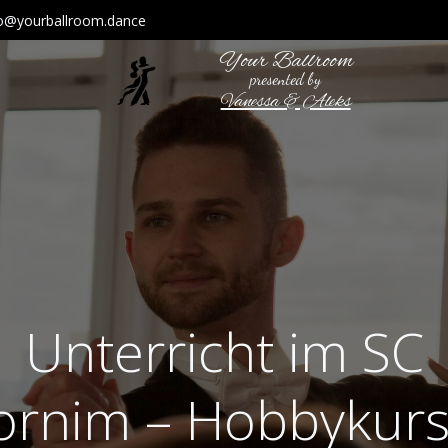
fo@yourballroom.dance
Your Ballroom
presented by
Vanessa & Aleks
Unterricht im SC
ornim – Hobbykurs