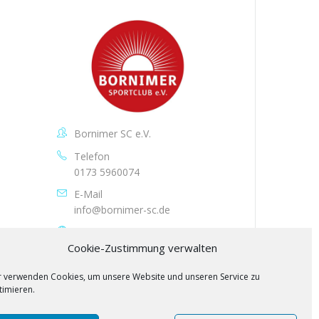
Bornimer SC e.V.
Telefon
0173 5960074
E-Mail
info@bornimer-sc.de
Webseite
http://www.bornimer-sc.de
Cookie-Zustimmung verwalten
r verwenden Cookies, um unsere Website und unseren Service zu
timieren.