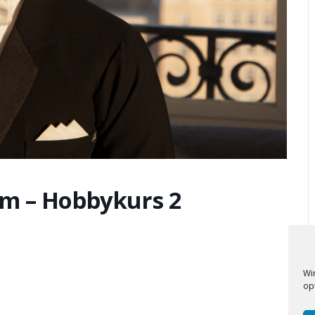
im – Hobbykurs 2
Wi
op