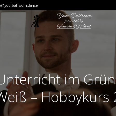
fo@yourballroom.dance
Your Ballroom
presented by
Vanessa & Aleks
Unterricht im Grün
Weiß – Hobbykurs 