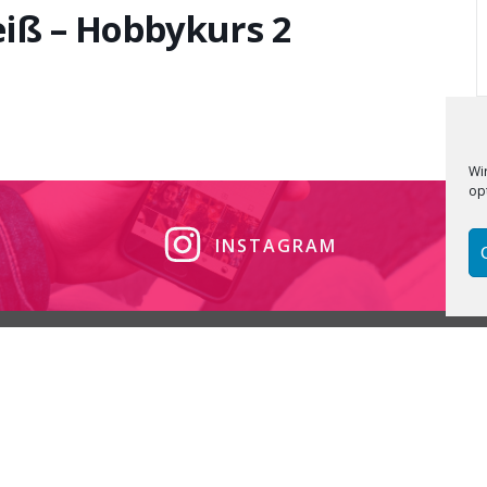
iß – Hobbykurs 2
Wi
op
INSTAGRAM
Phone: +49 152 08830223
E-mail: info@yourballroom.dance