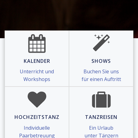
KALENDER
SHOWS
Unterricht und
Buchen Sie uns
Workshops
für einen Auftritt
HOCHZEITSTANZ
TANZREISEN
Individuelle
Ein Urlaub
Paarbetreuung
unter Tänzern