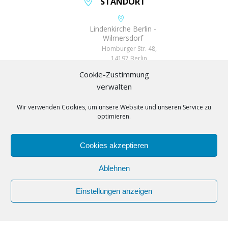
STANDORT
Lindenkirche Berlin -
Wilmersdorf
Homburger Str. 48,
14197 Berlin
Cookie-Zustimmung
KATEGORIE
verwalten
Tanzunterricht
Wir verwenden Cookies, um unsere Website und unseren Service zu
optimieren.
VERANSTALTER
Cookies akzeptieren
TSC Grün-Weiß
E-Mail
Ablehnen
nomoca@googlemail.com
Einstellungen anzeigen