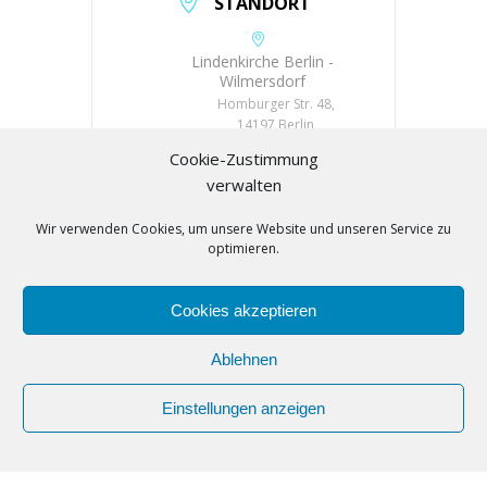
STANDORT
Lindenkirche Berlin -
Wilmersdorf
Homburger Str. 48,
14197 Berlin
Cookie-Zustimmung
KATEGORIE
verwalten
Tanzunterricht
Wir verwenden Cookies, um unsere Website und unseren Service zu
optimieren.
VERANSTALTER
Cookies akzeptieren
TSC Grün-Weiß
E-Mail
Ablehnen
nomoca@googlemail.com
Einstellungen anzeigen