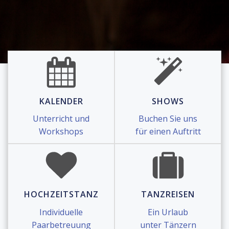
KALENDER
SHOWS
Unterricht und
Buchen Sie uns
Workshops
für einen Auftritt
HOCHZEITSTANZ
TANZREISEN
Individuelle
Ein Urlaub
Paarbetreuung
unter Tänzern