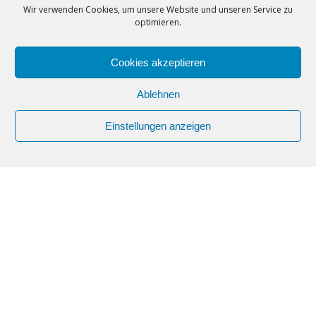
Swing and Move
Wir verwenden Cookies, um unsere Website und unseren Service zu
Enterprises LTD
optimieren.
Telefon
0172/30444563
Cookies akzeptieren
E-Mail
mail@swingandmove.de
Ablehnen
Webseite
Einstellungen anzeigen
https://www.swingandmove.de/
FACEBOOK