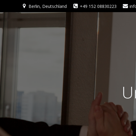
Zum
Berlin, Deutschland
+49 152 08830223
in
Inhalt
springen
U