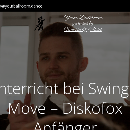
fo@yourballroom.dance
Your Ballroom
presented by
Vanessa & Aleks
nterricht bei Swing
Move – Diskofox
Anfänger