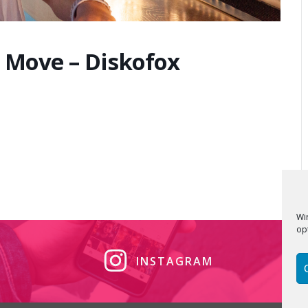
 Move – Diskofox
Wi
op
INSTAGRAM