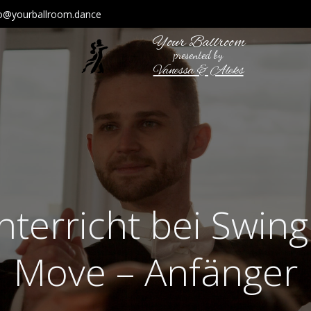
fo@yourballroom.dance
Your Ballroom
presented by
Vanessa & Aleks
nterricht bei Swing
Move – Anfänger