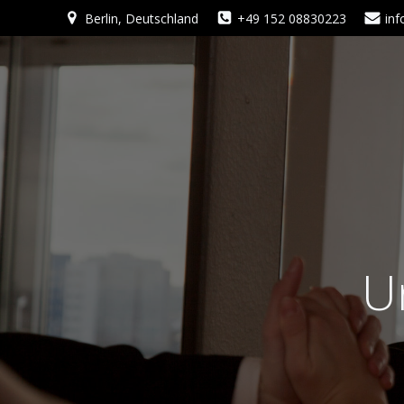
Zum
Berlin, Deutschland
+49 152 08830223
in
Inhalt
springen
U