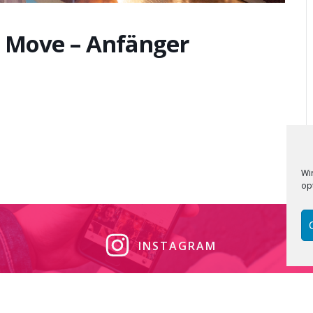
& Move – Anfänger
Wi
op
INSTAGRAM