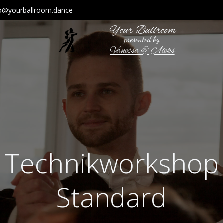
fo@yourballroom.dance
Your Ballroom
presented by
Vanessa & Aleks
Technikworkshop
Standard