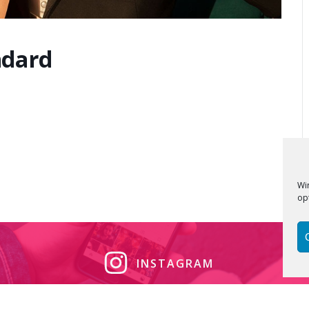
ndard
Wi
op
INSTAGRAM